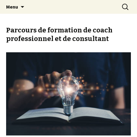
Eclairer et faciliter les talents
Aller
Recherc
Marc Bouchet coaching et
Menu
au
formations professionnelles
contenu
principal
Parcours de formation de coach
professionnel et de consultant