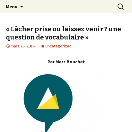
Eclairer et faciliter les talents
Aller
Recherc
Marc Bouchet coaching et
Menu
au
formations professionnelles
contenu
principal
« Lâcher prise ou laissez venir ? une
question de vocabulaire »
mars 26, 2016
Uncategorized
Par Marc Bouchet