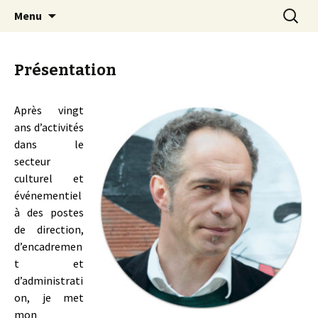
Eclairer et faciliter les talents
Aller
Recherc
Marc Bouchet coaching et
Menu
au
formations professionnelles
contenu
principal
Présentation
Après vingt
ans d’activités
dans le
secteur
culturel et
événementiel
à des postes
de direction,
d’encadremen
t et
d’administrati
on, je met
mon