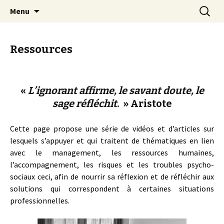
Eclairer et faciliter les talents
Aller
Recherc
Marc Bouchet coaching et
Menu
au
formations professionnelles
contenu
principal
Ressources
«
L’ignorant affirme, le savant doute, le
sage réfléchit
. » Aristote
Cette page propose une série de vidéos et d’articles sur
lesquels s’appuyer et qui traitent de thématiques en lien
avec le management, les ressources humaines,
l’accompagnement, les risques et les troubles psycho-
sociaux c
eci, afin de nourrir sa réflexion et de réfléchir aux
solutions qui correspondent à certaines situations
professionnelles.